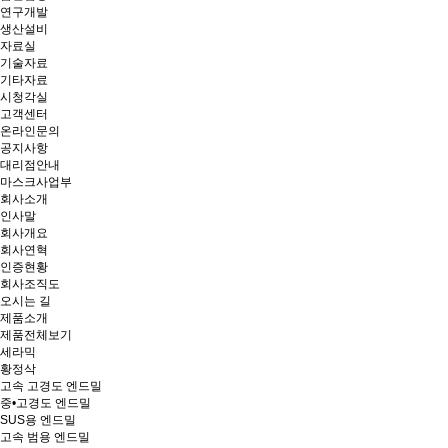
연구개발
생산설비
자료실
기술자료
기타자료
시청각실
고객센터
온라인문의
공지사항
대리점안내
마스크사업부
회사소개
인사말
회사개요
회사연혁
인증현황
회사조직도
오시는 길
제품소개
제품전체보기
세라믹
황정삭
고속 고경도 엔드밀
중•고경도 엔드밀
SUS용 엔드밀
고속 범용 엔드밀