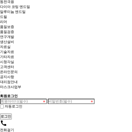
동전극용
다이아 코팅 엔드밀
알루미늄 엔드밀
드릴
리머
품질보증
품질검증
연구개발
생산설비
자료실
기술자료
기타자료
시청각실
고객센터
온라인문의
공지사항
대리점안내
마스크사업부
회원로그인
자동로그인
call
전화걸기