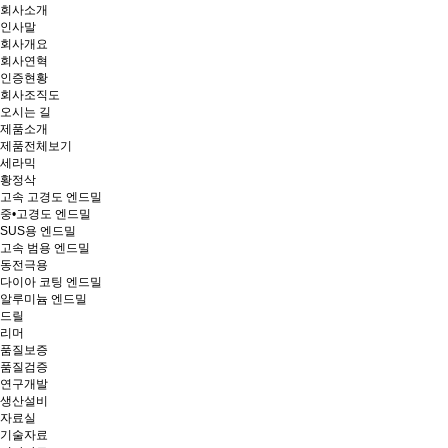
회사소개
인사말
회사개요
회사연혁
인증현황
회사조직도
오시는 길
제품소개
제품전체보기
세라믹
황정삭
고속 고경도 엔드밀
중•고경도 엔드밀
SUS용 엔드밀
고속 범용 엔드밀
동전극용
다이아 코팅 엔드밀
알루미늄 엔드밀
드릴
리머
품질보증
품질검증
연구개발
생산설비
자료실
기술자료