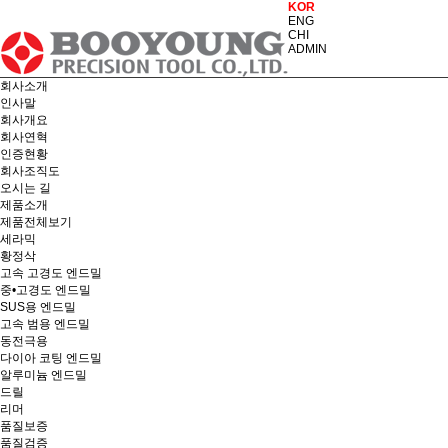
KOR
ENG
CHI
ADMIN
회사소개
인사말
회사개요
회사연혁
인증현황
회사조직도
오시는 길
제품소개
제품전체보기
세라믹
황정삭
고속 고경도 엔드밀
중•고경도 엔드밀
SUS용 엔드밀
고속 범용 엔드밀
동전극용
다이아 코팅 엔드밀
알루미늄 엔드밀
드릴
리머
품질보증
품질검증