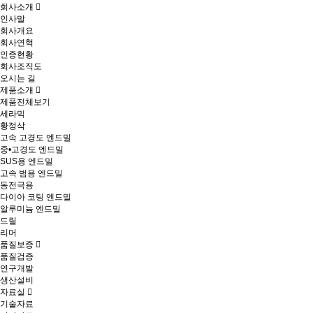
회사소개
인사말
회사개요
회사연혁
인증현황
회사조직도
오시는 길
제품소개
제품전체보기
세라믹
황정삭
고속 고경도 엔드밀
중•고경도 엔드밀
SUS용 엔드밀
고속 범용 엔드밀
동전극용
다이아 코팅 엔드밀
알루미늄 엔드밀
드릴
리머
품질보증
품질검증
연구개발
생산설비
자료실
기술자료