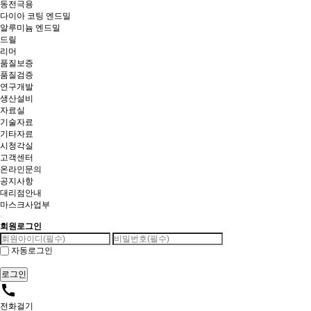
동전극용
다이아 코팅 엔드밀
알루미늄 엔드밀
드릴
리머
품질보증
품질검증
연구개발
생산설비
자료실
기술자료
기타자료
시청각실
고객센터
온라인문의
공지사항
대리점안내
마스크사업부
회원로그인
자동로그인
call
전화걸기