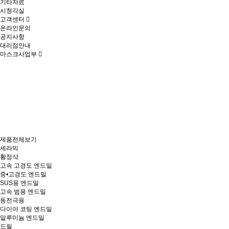
기타자료
시청각실
고객센터
온라인문의
공지사항
대리점안내
마스크사업부
제품전체보기
세라믹
황정삭
고속 고경도 엔드밀
중•고경도 엔드밀
SUS용 엔드밀
고속 범용 엔드밀
동전극용
다이아 코팅 엔드밀
알루미늄 엔드밀
드릴