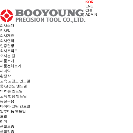
KOR
ENG
CHI
ADMIN
회사소개
인사말
회사개요
회사연혁
인증현황
회사조직도
오시는 길
제품소개
제품전체보기
세라믹
황정삭
고속 고경도 엔드밀
중•고경도 엔드밀
SUS용 엔드밀
고속 범용 엔드밀
동전극용
다이아 코팅 엔드밀
알루미늄 엔드밀
드릴
리머
품질보증
품질검증