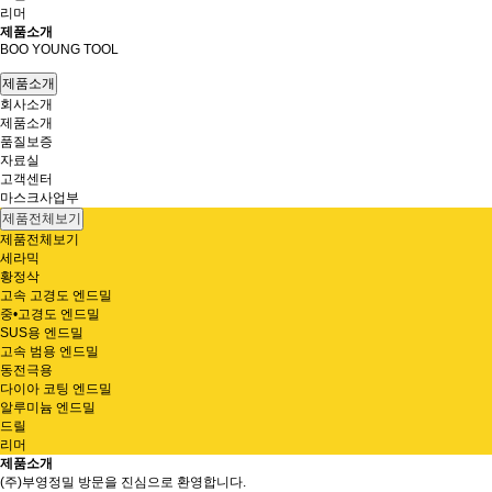
리머
제품소개
BOO YOUNG TOOL
제품소개
회사소개
제품소개
품질보증
자료실
고객센터
마스크사업부
제품전체보기
제품전체보기
세라믹
황정삭
고속 고경도 엔드밀
중•고경도 엔드밀
SUS용 엔드밀
고속 범용 엔드밀
동전극용
다이아 코팅 엔드밀
알루미늄 엔드밀
드릴
리머
제품소개
(주)부영정밀 방문을 진심으로 환영합니다.