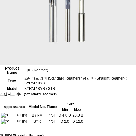
Product
리머 (Reamer)
Name
스탠다드 리머 (Standard Reamer) / 평 리머 (Straight Reamer) :
Type
BYRM / BYR
Model
BYRM / BYR / STR
스탠다드 리머 (Standard Reamer)
Size
Appearance
Model No.
Flutes
Min
Max
BYRM
4/6F
D 4.0 D
20.0 B
BYR
4/6F
D 2.0
D 12.0
평 리머 (Straight Reamer)