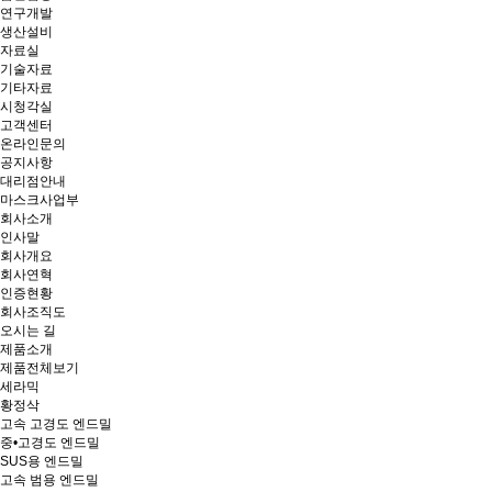
연구개발
생산설비
자료실
기술자료
기타자료
시청각실
고객센터
온라인문의
공지사항
대리점안내
마스크사업부
회사소개
인사말
회사개요
회사연혁
인증현황
회사조직도
오시는 길
제품소개
제품전체보기
세라믹
황정삭
고속 고경도 엔드밀
중•고경도 엔드밀
SUS용 엔드밀
고속 범용 엔드밀